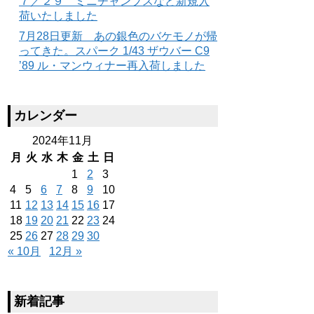
７／２９ ミニチャンプスなど新規入
荷いたしました
7月28日更新 あの銀色のバケモノが帰
ってきた。スパーク 1/43 ザウバー C9
’89 ル・マンウィナー再入荷しました
カレンダー
2024年11月
月
火
水
木
金
土
日
1
2
3
4
5
6
7
8
9
10
11
12
13
14
15
16
17
18
19
20
21
22
23
24
25
26
27
28
29
30
« 10月
12月 »
新着記事