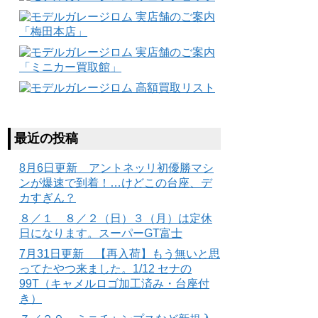
最近の投稿
8月6日更新 アントネッリ初優勝マシ
ンが爆速で到着！…けどこの台座、デ
カすぎん？
８／１ ８／２（日）３（月）は定休
日になります。スーパーGT富士
7月31日更新 【再入荷】もう無いと思
ってたやつ来ました。1/12 セナの
99T（キャメルロゴ加工済み・台座付
き）