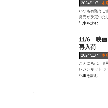
2024/11/7
本
いつも有難うご
発売が決定いたし
記事を読む
11/6 映
再入荷
2024/11/7
本
こんにちは。 9
レジンキット タッ
記事を読む