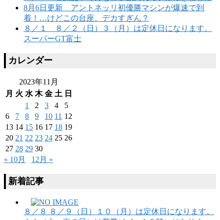
8月6日更新 アントネッリ初優勝マシンが爆速で到
着！…けどこの台座、デカすぎん？
８／１ ８／２（日）３（月）は定休日になります。
スーパーGT富士
カレンダー
2023年11月
月
火
水
木
金
土
日
1
2
3
4
5
6
7
8
9
10
11
12
13
14
15
16
17
18
19
20
21
22
23
24
25
26
27
28
29
30
« 10月
12月 »
新着記事
８／８ ８／９（日）１０（月）は定休日になります。