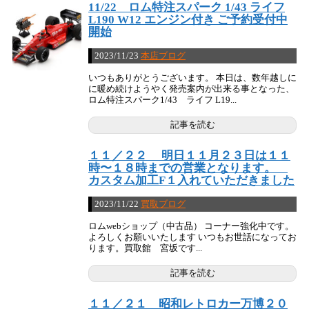
11/22 ロム特注スパーク 1/43 ライフ
L190 W12 エンジン付き ご予約受付中
開始
2023/11/23
本店ブログ
いつもありがとうございます。 本日は、数年越しに
に暖め続けようやく発売案内が出来る事となった、
ロム特注スパーク1/43 ライフ L19...
記事を読む
１１／２２ 明日１１月２３日は１１
時〜１８時までの営業となります。
カスタム加工F１入れていただきました
2023/11/22
買取ブログ
ロムwebショップ（中古品） コーナー強化中です。
よろしくお願いいたします いつもお世話になってお
ります。買取館 宮坂です...
記事を読む
１１／２１ 昭和レトロカー万博２０