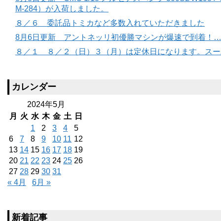
M-284）が入荷しました。
８／６ 委託品トミカなど多数入れていただきました
8月6日更新 アントネッリ初優勝マシンが爆速で到着！
８／１ ８／２（日）３（月）は定休日になります。スー
カレンダー
2024年5月
月
火
水
木
金
土
日
1
2
3
4
5
6
7
8
9
10
11
12
13
14
15
16
17
18
19
20
21
22
23
24
25
26
27
28
29
30
31
« 4月
6月 »
新着記事