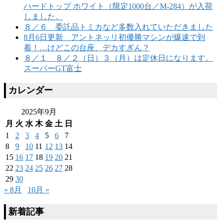
ハードトップ ホワイト（限定1000台／M-284）が入荷
しました。
８／６ 委託品トミカなど多数入れていただきました
8月6日更新 アントネッリ初優勝マシンが爆速で到
着！…けどこの台座、デカすぎん？
８／１ ８／２（日）３（月）は定休日になります。
スーパーGT富士
カレンダー
2025年9月
月
火
水
木
金
土
日
1
2
3
4
5
6
7
8
9
10
11
12
13
14
15
16
17
18
19
20
21
22
23
24
25
26
27
28
29
30
« 8月
10月 »
新着記事