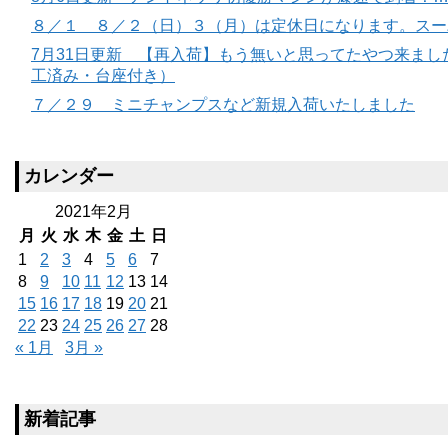
８／１ ８／２（日）３（月）は定休日になります。スー
7月31日更新 【再入荷】もう無いと思ってたやつ来ました。
工済み・台座付き）
７／２９ ミニチャンプスなど新規入荷いたしました
カレンダー
2021年2月
月
火
水
木
金
土
日
1
2
3
4
5
6
7
8
9
10
11
12
13
14
15
16
17
18
19
20
21
22
23
24
25
26
27
28
« 1月
3月 »
新着記事