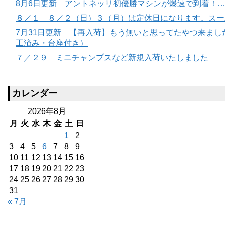
8月6日更新 アントネッリ初優勝マシンが爆速で到着！
８／１ ８／２（日）３（月）は定休日になります。スー
7月31日更新 【再入荷】もう無いと思ってたやつ来ました。
工済み・台座付き）
７／２９ ミニチャンプスなど新規入荷いたしました
カレンダー
2026年8月
月
火
水
木
金
土
日
1
2
3
4
5
6
7
8
9
10
11
12
13
14
15
16
17
18
19
20
21
22
23
24
25
26
27
28
29
30
31
« 7月