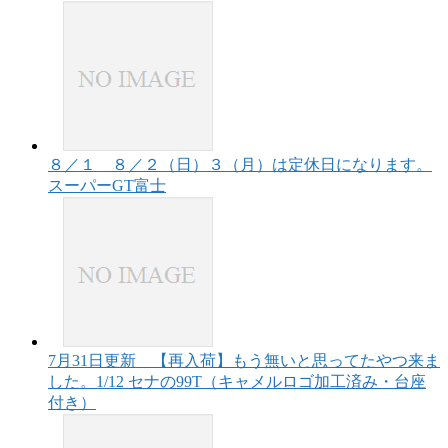
８／１ ８／２（日）３（月）は定休日になります。
スーパーGT富士
7月31日更新 【再入荷】もう無いと思ってたやつ来ま
した。1/12 セナの99T（キャメルロゴ加工済み・台座
付き）