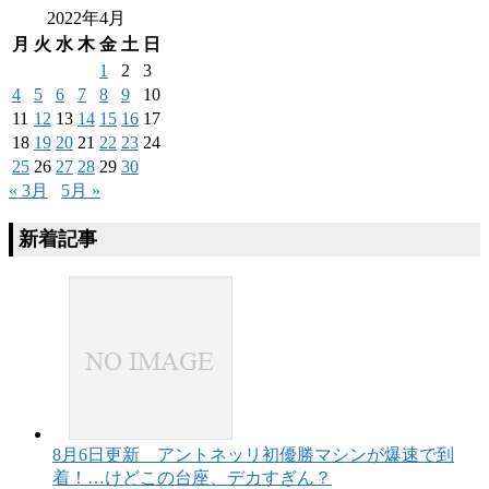
2022年4月
月
火
水
木
金
土
日
1
2
3
4
5
6
7
8
9
10
11
12
13
14
15
16
17
18
19
20
21
22
23
24
25
26
27
28
29
30
« 3月
5月 »
新着記事
8月6日更新 アントネッリ初優勝マシンが爆速で到
着！…けどこの台座、デカすぎん？