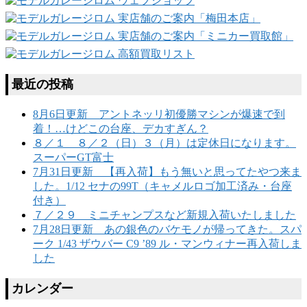
最近の投稿
8月6日更新 アントネッリ初優勝マシンが爆速で到
着！…けどこの台座、デカすぎん？
８／１ ８／２（日）３（月）は定休日になります。
スーパーGT富士
7月31日更新 【再入荷】もう無いと思ってたやつ来ま
した。1/12 セナの99T（キャメルロゴ加工済み・台座
付き）
７／２９ ミニチャンプスなど新規入荷いたしました
7月28日更新 あの銀色のバケモノが帰ってきた。スパ
ーク 1/43 ザウバー C9 ’89 ル・マンウィナー再入荷しま
した
カレンダー